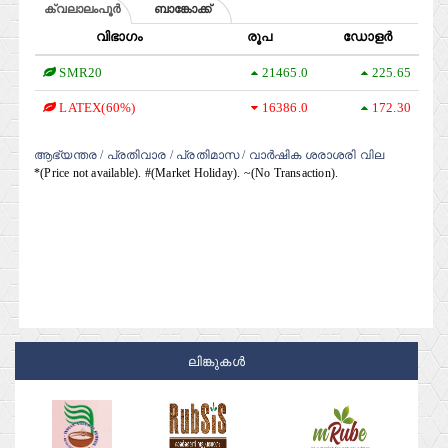
ക്വലാലംപൂര്‍
ബാങ്കോക്ക്
വിഭാഗം
രൂപ
ഡോളർ
SMR20
21465.0
225.65
LATEX(60%)
16386.0
172.30
ആഭ്യന്തര
/ പ്രതിവാര
/ പ്രതിമാസ
/ വാർഷിക ശരാശരി വില
*(Price not available). #(Market Holiday). ~(No Transaction).
ലിങ്കുകൾ