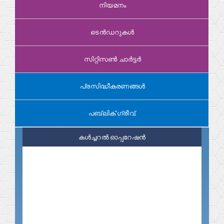
നിയമനം
ടെൻഡറുകൾ
സിറ്റിസൺ ചാർട്ടർ
പ്രസിദ്ധീകരണങ്ങൾ
പബ്ലിക് ഗ്രീവ്.
കൾച്ചറൽ ഓപ്പറേഷൻ