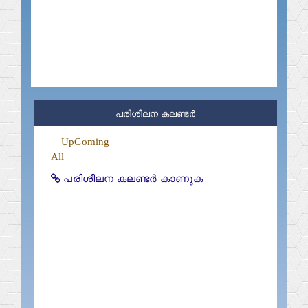
പരിശീലന കലണ്ടർ
UpComing
All
പരിശീലന കലണ്ടർ കാണുക