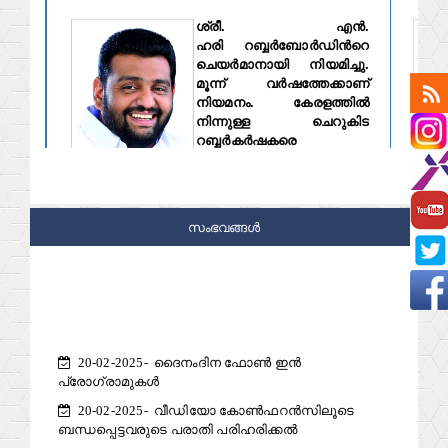
ശ്രീ.
എന്‍.
ഹരി
റബ്ബര്‍ബോര്‍ഡിന്‍റെ
ചെയര്‍മാനായി നിയമിച്ചു.
മൂന്ന് വര്‍ഷത്തേക്കാണ്
നിയമനം. കേരളത്തില്‍
നിന്നുള്ള ചെറുകിട
റബ്ബര്‍കര്‍ഷകരെ
പ്രതിനിധീകരിച്ച് 2022 ജൂണ്‍
28 മുതല്‍ മൂന്ന് വര്‍ഷം
അദ്ദേഹം റബ്ബര്‍ബോര്‍ഡില്‍ അംഗമായിരുന്നു.
കോട്ടയം പള്ളിക്കത്തോട് സ്വദേശിയായ എന്‍.
സര്
സംഭവങ്ങൾ
ഹരി, 2023 ഒക്ടോബര്‍ 07 മുതല്‍ 2024 ഒക്ടോബര്‍
കൊച്ച
06 വരെ ബോര്‍ഡിന്‍റെ എക്സിക്യൂട്ടീവ് കമ്മിറ്റി
അംഗമായും സേവനമനുഷ്ഠിച്ചിട്ടുണ്ട്.
കമ്മീ
20-02-2025- ദൈനംദിന ഫോൺ ഇൻ
പ്രോഗ്രാമുകൾ
20-02-2025- വീഡിയോ കോൺഫറൻസിലൂടെ
ബന്ധപ്പെട്ടവരുടെ പരാതി പരിഹരിക്കൽ