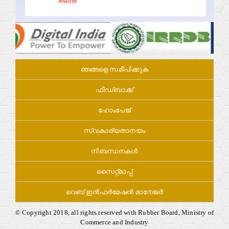
More
ഞങ്ങളെ സമീപിക്കുക
ഫീഡ്ബാക്ക്
ഹോംപേജ്
സ്വകാര്യതാനയം
നിബന്ധനകള്‍
സൈറ്റ്മാപ്പ്
വെബ് ഇൻഫർമേഷൻ മാനേജർ
© Copyright 2018, all rights reserved with Rubber Board, Ministry of
Commerce and Industry