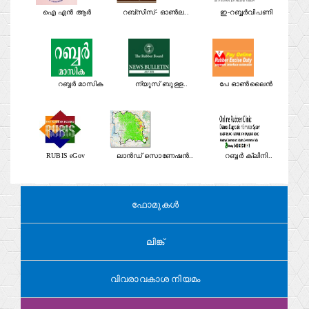
ഐ എൻ ആർ
റബ്സിസ്- ഓൺല..
ഇ-റബ്ബർവിപണി
റബ്ബർ മാസിക
ന്യൂസ് ബുള്ള..
പേ ഓൺലൈൻ
RUBIS eGov
ലാൻഡ് സൊണേഷൻ..
റബ്ബർ ക്ലിനി..
ഫോമുകൾ
ലിങ്ക്
വിവരാവകാശ നിയമം