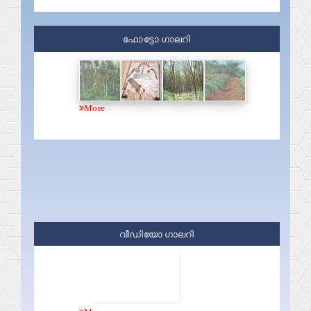
ഫോട്ടോ ഗാലറി
More
വീഡിയോ ഗാലറി