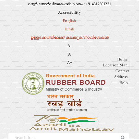
റബ്ബർ ബോർഡിലേക് സ്വാഗതം : +914812301231
Ac
M
Accessibility
English
Hindi
ഉള്ളടക്കത്തിലേക്ക് കടക്കുക/നാവിഗേഷൻ
A-
A
Home
A+
Location Map
Contact
Address
Help