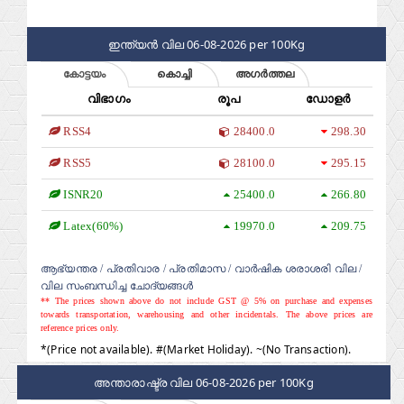
ഇന്ത്യൻ വില 06-08-2026 per 100Kg
കോട്ടയം
കൊച്ചി
അഗർത്തല
വിഭാഗം
രൂപ
ഡോളർ
RSS4
28400.0
298.30
RSS5
28100.0
295.15
ISNR20
25400.0
266.80
Latex(60%)
19970.0
209.75
ആഭ്യന്തര
/ പ്രതിവാര
/ പ്രതിമാസ
/ വാർഷിക ശരാശരി വില
/
വില സംബന്ധിച്ച ചോദ്യങ്ങൾ
** The prices shown above do not include GST @ 5% on purchase and expenses
towards transportation, warehousing and other incidentals. The above prices are
reference prices only.
*(Price not available). #(Market Holiday). ~(No Transaction).
അന്താരാഷ്ട്ര വില 06-08-2026 per 100Kg