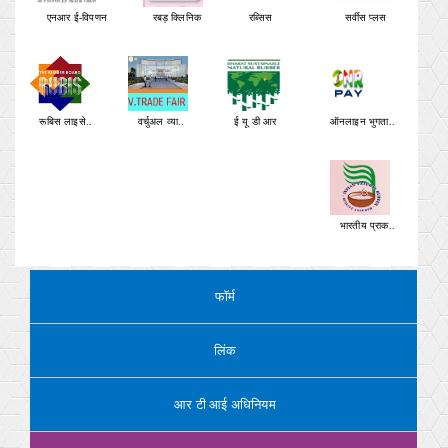
एनआर ई-विपणन
रबड़ क्लिनिक
रब्सिस
सर्वीस प्लस
रूबिस लाइसे..
वर्चुअल व्या..
ई यू डी आर
ऑनलाइन भुगता..
भारतीय प्राक..
फॉर्म
लिंक
आर टी आई अधिनियम