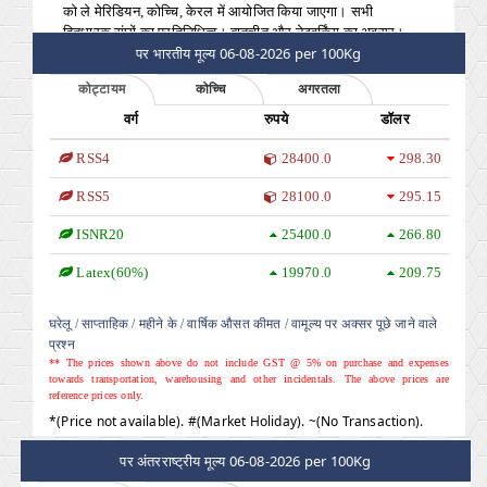
हितधारक संघों का प्रतिनिधित्व। बातचीत और नेटवर्किंग का अवसर।
व्यापार के नए अवसर।
पर भारतीय मूल्य 06-08-2026 per 100Kg
कोट्टायम
कोच्चि
अगरतला
वर्ग
रुपये
डॉलर
RSS4
28400.0
298.30
RSS5
28100.0
295.15
ISNR20
25400.0
266.80
Latex(60%)
19970.0
209.75
घरेलू
/ साप्ताहिक
/ महीने के
/ वार्षिक औसत कीमत
/ वामूल्य पर अक्सर पूछे जाने वाले
प्रश्न
** The prices shown above do not include GST @ 5% on purchase and expenses
towards transportation, warehousing and other incidentals. The above prices are
reference prices only.
*(Price not available). #(Market Holiday). ~(No Transaction).
पर अंतरराष्ट्रीय मूल्य 06-08-2026 per 100Kg